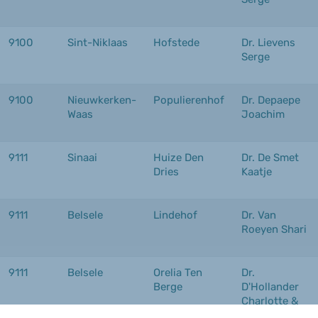
9100
Sint-Niklaas
Hofstede
Dr. Lievens
Serge
9100
Nieuwkerken-
Populierenhof
Dr. Depaepe
Waas
Joachim
9111
Sinaai
Huize Den
Dr. De Smet
Dries
Kaatje
9111
Belsele
Lindehof
Dr. Van
Roeyen Shari
9111
Belsele
Orelia Ten
Dr.
Berge
D'Hollander
Charlotte &
Dr. Wuyts