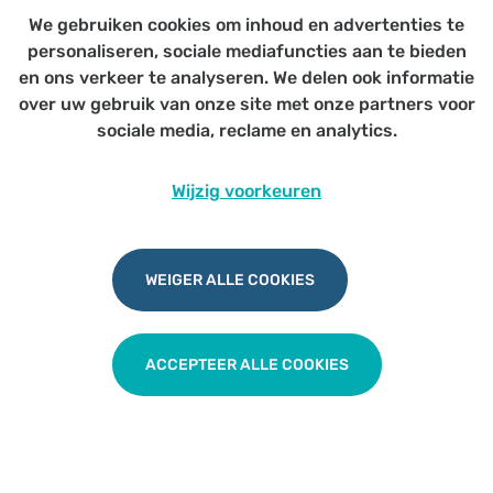
Julie
We gebruiken cookies om inhoud en advertenties te
personaliseren, sociale mediafuncties aan te bieden
en ons verkeer te analyseren. We delen ook informatie
9120
Melsele
Den Briels
Dr. Van
over uw gebruik van onze site met onze partners voor
Esbroeck
Lotte
sociale media, reclame en analytics.
Wijzig voorkeuren
9120
Beveren
De Notelaar
Dr. De Wilde
Kristien
WEIGER ALLE COOKIES
9120
Beveren
Grootenbosch
Dr.
D'Hollander
Marc
ACCEPTEER ALLE COOKIES
9120
Vrasene
Huize
Dr. De Wilde
Elisabeth
Kristien
9120
Haasdonk
Huize Linde
Dr. Van