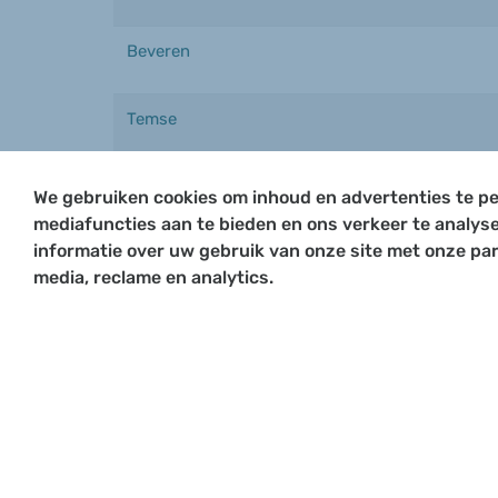
Beveren
Temse
Kruibeke
We gebruiken cookies om inhoud en advertenties te pe
mediafuncties aan te bieden en ons verkeer te analys
informatie over uw gebruik van onze site met onze par
Durmestreek: Lokeren
media, reclame en analytics.
Werkgroepen - clustergro
De werking van de Koepel wordt ondersteun
De werkgroepen worden, meestal tijdelijk, o