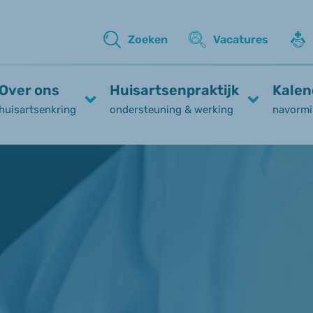
Zoeken
Vacatures
Over ons
Huisartsenpraktijk
Kalen
huisartsenkring
ondersteuning & werking
navormi