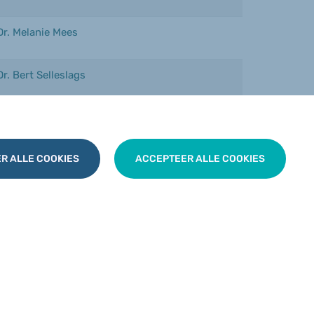
Dr. Melanie Mees
Dr. Bert Selleslags
Dr. Eva Verberckmoes
R ALLE COOKIES
ACCEPTEER ALLE COOKIES
Dr. Piet Van De Sype
.
aat-huisartsen. Clustergroepen, met