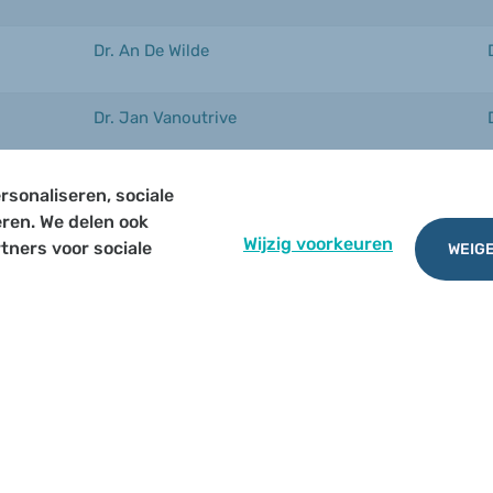
Dr. An De Wilde
Dr. Jan Vanoutrive
Dr. Katrijn Verhaeghen
rsonaliseren, sociale
eren. We delen ook
Wijzig voorkeuren
tners voor sociale
WEIGE
Dr. Bart Poppe
epen
d door werkgroepen enerzijds en clustergroepen anderzijds
pgericht om inhoudelijke thema’s uit te werken door kandid