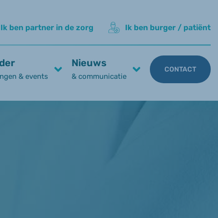
Ik ben partner in de zorg
Ik ben burger / patiënt
der
Nieuws
CONTACT
ngen & events
& communicatie