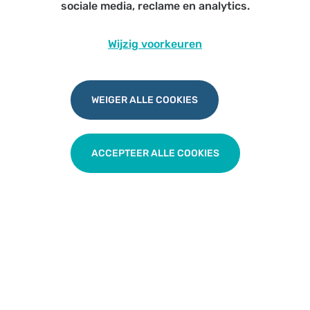
sociale media, reclame en analytics.
19u45 – met voorafgaand walking diner
vanaf 18u30
Wijzig voorkeuren
Voor alle artsen
WEIGER ALLE COOKIES
Meer lezen
ACCEPTEER ALLE COOKIES
zaterdag 24 oktober 2026
Symposium Onzichtbare ziekten (ZAS
Pediatrie)
ZAS Middelheim / Antwerpen
8u45 – 12u45 met aansluitend lunch