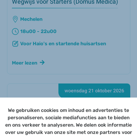
Wegwijs voor Starters (Domus Medica)
Mechelen
18u00 - 22u00
Voor Haio's en startende huisartsen
Meer lezen
woensdag 21 oktober 2026
DIO-congres (digestieve oncologie –
We gebruiken cookies om inhoud en advertenties te
VITAZ)
personaliseren, sociale mediafuncties aan te bieden
en ons verkeer te analyseren. We delen ook informatie
over uw gebruik van onze site met onze partners voor
Odisee Sint-Niklaas