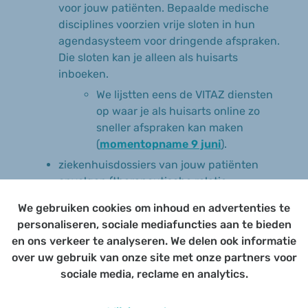
voor jouw patiënten. Bepaalde medische
disciplines voorzien vrije sloten in hun
agendasysteem voor dringende afspraken.
Die sloten kan je alleen als huisarts
inboeken.
We lijstten eens de VITAZ diensten
op waar je als huisarts online zo
sneller afspraken kan maken
(
momentopname 9 juni
).
ziekenhuisdossiers van jouw patiënten
opvolgen (therapeutische relatie
noodzakelijk).
We gebruiken cookies om inhoud en advertenties te
personaliseren, sociale mediafuncties aan te bieden
Alle info op
de Nexuzhealth website
.
en ons verkeer te analyseren. We delen ook informatie
Tip:
over uw gebruik van onze site met onze partners voor
sociale media, reclame en analytics.
Wil je een nieuwe therapeutische relatie
registreren dan kan dit op 2 manieren: heb