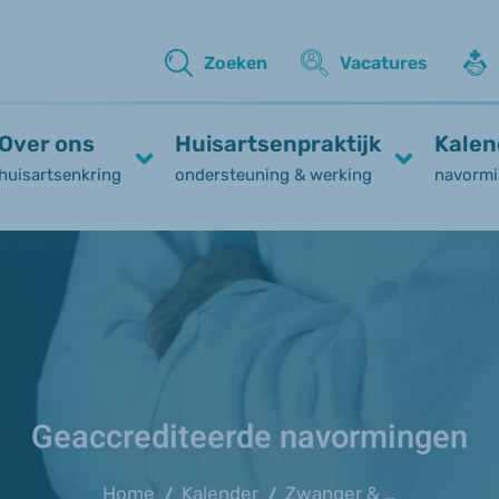
Zoeken
Vacatures
Over ons
Huisartsenpraktijk
Kalen
huisartsenkring
ondersteuning & werking
navormi
Geaccrediteerde navormingen
Home
Kalender
Zwanger & medicatie voor chronische aandoening?
/
/