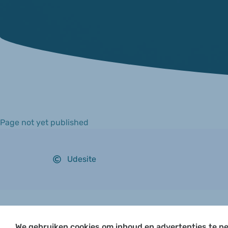
Page not yet published
Udesite
We gebruiken cookies om inhoud en advertenties te pe