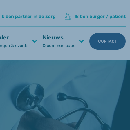
Ik ben partner in de zorg
Ik ben burger / patiënt
der
Nieuws
CONTACT
ngen & events
& communicatie