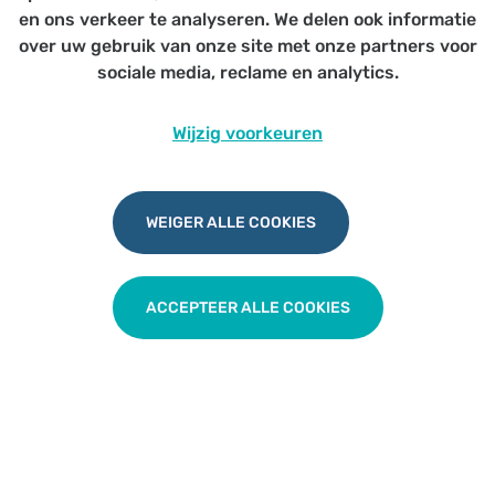
Voor alle HAIO’s en startende artsen
en ons verkeer te analyseren. We delen ook informatie
over uw gebruik van onze site met onze partners voor
sociale media, reclame en analytics.
Wijzig voorkeuren
Wegwijs voor starters
WEIGER ALLE COOKIES
TERUG NAAR OVERZICHT
ACCEPTEER ALLE COOKIES
Udesite
Privacy
|
Cookies
|
Disclaimer