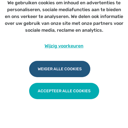
We gebruiken cookies om inhoud en advertenties te
Voor artsen, apothekers…
personaliseren, sociale mediafuncties aan te bieden
en ons verkeer te analyseren. We delen ook informatie
over uw gebruik van onze site met onze partners voor
sociale media, reclame en analytics.
Van voorschrijven tot afleveren van
Wijzig voorkeuren
medicatie
WEIGER ALLE COOKIES
TERUG NAAR OVERZICHT
ACCEPTEER ALLE COOKIES