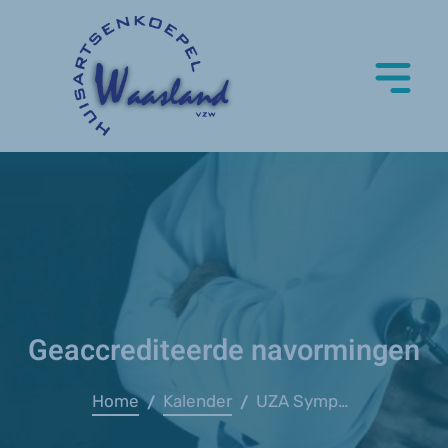
Geaccrediteerde navormingen
Home
Kalender
UZA Symposium zeldzame ziekten
/
/