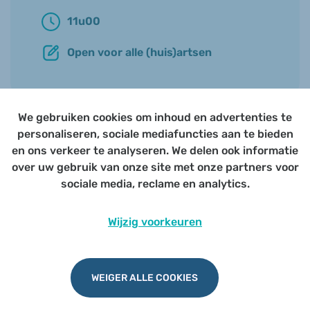
11u00
Open voor alle (huis)artsen
We gebruiken cookies om inhoud en advertenties te
personaliseren, sociale mediafuncties aan te bieden
Update podologie voor de huisarts
en ons verkeer te analyseren. We delen ook informatie
over uw gebruik van onze site met onze partners voor
sociale media, reclame en analytics.
Het beroep van de podoloog is bij huisartsen niet altijd
even gekend. Wat doet een podoloog juist? Wat is het
Wijzig voorkeuren
verschil met pedicure? Het zit het met voorschrijven en
terugbetaling? Krijg tijdens deze webinar een update
van alle informatie die je als huisarts moet weten!
Herbekijk de opname
of download de
presentatie
WEIGER ALLE COOKIES