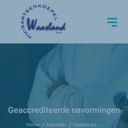
Geaccrediteerde navormingen
Home
Kalender
Update podologie voor de huisarts
/
/