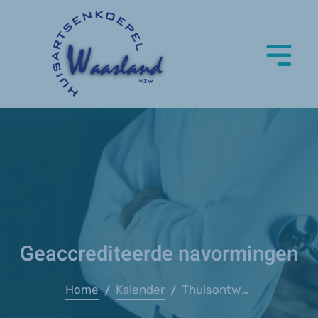
Geaccrediteerde navormingen
Home
Kalender
Thuisontwenning middelengebruik en verslaving
/
/