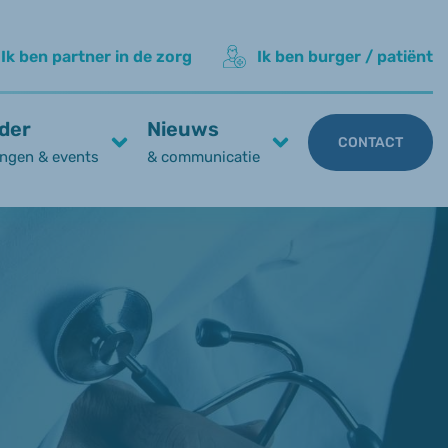
Ik ben partner in de zorg
Ik ben burger / patiënt
der
Nieuws
CONTACT
ngen & events
& communicatie