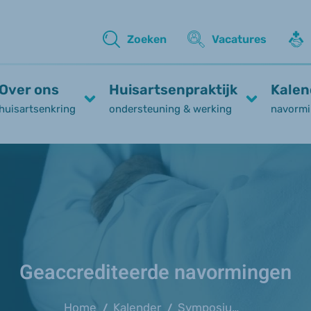
Zoeken
Vacatures
Over ons
Huisartsenpraktijk
Kalen
huisartsenkring
ondersteuning & werking
navormi
Geaccrediteerde navormingen
Home
Kalender
Symposium osteoporose
/
/