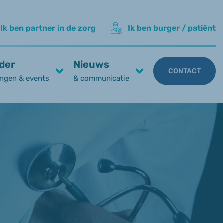
Ik ben partner in de zorg
Ik ben burger / patiënt
der
Nieuws
CONTACT
ngen & events
& communicatie