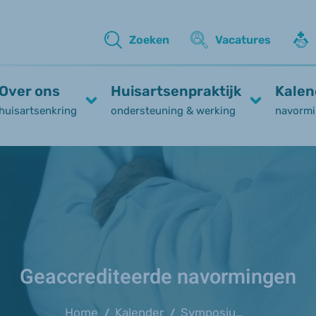
Zoeken
Vacatures
Over ons
Huisartsenpraktijk
Kalen
huisartsenkring
ondersteuning & werking
navormi
Geaccrediteerde navormingen
Home
Kalender
Symposium neurodegeneratieve aandoeningen (UZ Gent)
/
/