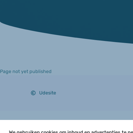
Page not yet published
Udesite
We gebruiken cookies om inhoud en advertenties te pe