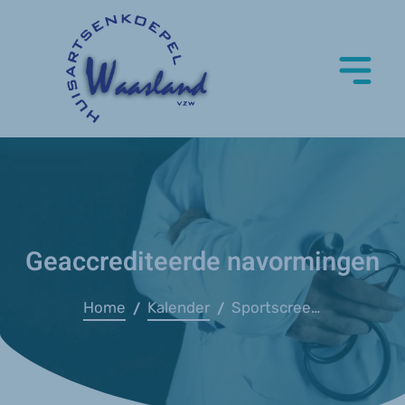
Geaccrediteerde navormingen
Home
Kalender
Sportscreening door huisarts - BCL
/
/