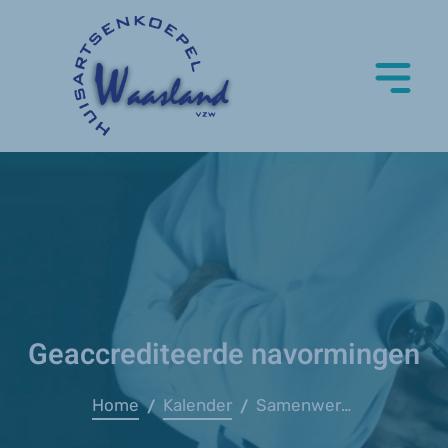
Geaccrediteerde navormingen
Home
Kalender
Samenwerking Politie Lokeren
/
/