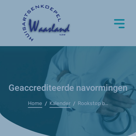
Geaccrediteerde navormingen
Home
Kalender
Rookstop bij minder gemotiveerden - DM
/
/