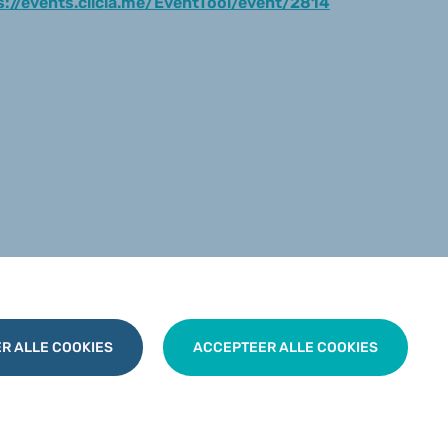
s://events.clicla.me/EventTool/event/2814
R ALLE COOKIES
ACCEPTEER ALLE COOKIES