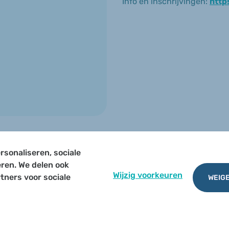
Info en inschrijvingen:
http
rsonaliseren, sociale
TERUG NAAR OVERZICHT
eren. We delen ook
Wijzig voorkeuren
tners voor sociale
WEIGE