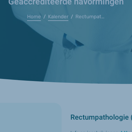
Geaccrediteerde navormingen
Home
Kalender
Rectumpathologie (AZ Sint-Blasius)
/
/
Rectumpathologie (