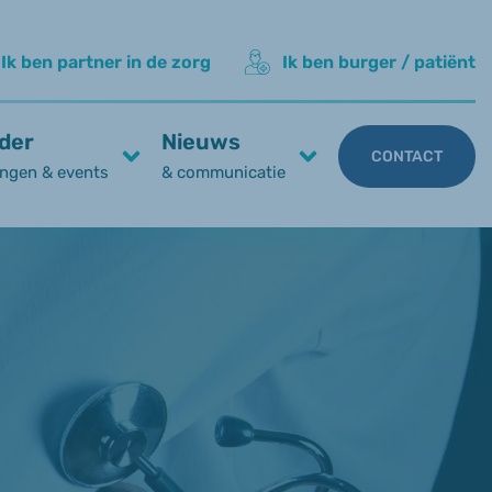
Ik ben partner in de zorg
Ik ben burger / patiënt
der
Nieuws
CONTACT
ngen & events
& communicatie