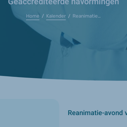
Geaccrediteerde navormingen
Home
Kalender
Reanimatie-avond voor huisartsen
/
/
Reanimatie-avond v