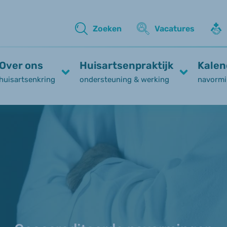
Zoeken
Vacatures
Over ons
Huisartsenpraktijk
Kalen
huisartsenkring
ondersteuning & werking
navormi