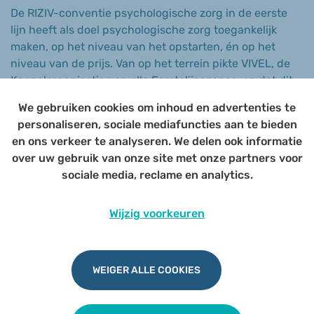
De RIZIV-conventie psychologische zorg in de eerste
lijn heeft als doel psychologische zorg toegankelijk
maken, op het niveau van het opstarten, én op het
niveau van de prijs. Van op het terrein pikte VIVEL, de
Koepelorganisatie van alle Eerstelijnszones, op dat dit
nog extra vragen met zich meebrengt, bv tot welke
We gebruiken cookies om inhoud en advertenties te
doelgroepen richt zich dit traject? En hoe kan men
personaliseren, sociale mediafuncties aan te bieden
gepast de juiste informatie aanreiken naar
en ons verkeer te analyseren. We delen ook informatie
psychologische zorg in de eerste lijn?
over uw gebruik van onze site met onze partners voor
sociale media, reclame en analytics.
Daarom organiseert VIVEL samen met hun partners op
25 april om 20u een webinar met één doel: duidelijkheid
geven!
Wijzig voorkeuren
Op onze eigen (fysieke) navorming op
dinsdagavond 9
mei in Belsele
, brengen we ook deze informatie, in het
kort, meer toegespitst op onze regio en met enkel de
WEIGER ALLE COOKIES
relevante informatie voor de huisartsen én gekoppeld
aan een netwerkmoment met psychologen uit onze