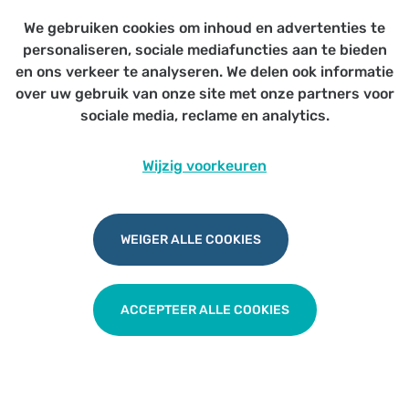
Accreditatie aangevraagd ethiek en
We gebruiken cookies om inhoud en advertenties te
economie
personaliseren, sociale mediafuncties aan te bieden
en ons verkeer te analyseren. We delen ook informatie
over uw gebruik van onze site met onze partners voor
sociale media, reclame en analytics.
Wijzig voorkeuren
Professioneel telefoneren en efficiënte
informatieoverdracht
WEIGER ALLE COOKIES
TERUG NAAR OVERZICHT
ACCEPTEER ALLE COOKIES