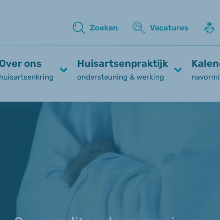
Zoeken
Vacatures
Over ons
Huisartsenpraktijk
Kalen
huisartsenkring
ondersteuning & werking
navormi