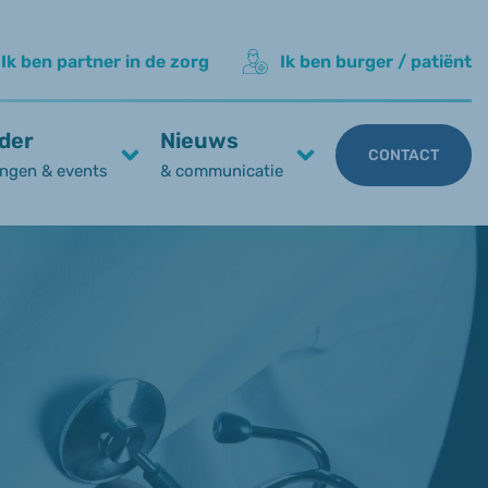
Ik ben partner in de zorg
Ik ben burger / patiënt
der
Nieuws
CONTACT
ngen & events
& communicatie