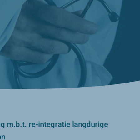
g m.b.t. re-integratie langdurige
en