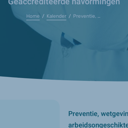
Geaccrediteerde navormingen
Home
Kalender
Preventie, wetgeving m.b.t. re-integratie langdurige arbeidsongeschikten
/
/
Preventie, wetgevin
arbeidsongeschikt