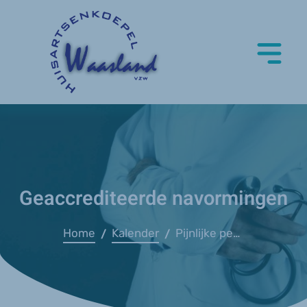
Geaccrediteerde navormingen
Home
Kalender
Pijnlijke pezen ontleed – ZAS
/
/