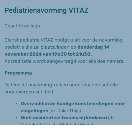
Pediatrienavorming VITAZ
Geachte collega
Dienst pediatrie VITAZ nodigt u uit voor de navorming
pediatrie die zal plaatsvinden op
donderdag 14
november 2024 van 19u30 tot 21u30.
Accreditatie wordt aangevraagd voor alle deelnemers.
Programma
Tijdens de navorming komen onderstaande actuele
onderwerpen aan bod.
Overzicht in de huidige kunstvoedingen voor
zuigelingen
(dr. Joke Thijs)
Niet-accidenteel trauma bij kinderen
(dr.
Tinneke Stals, dr. Michaela Maes)
Terug opkomende infectieziekten: pertussis,