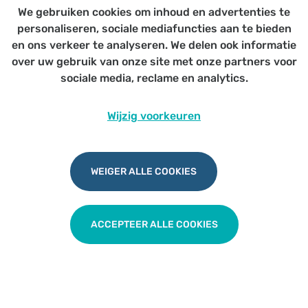
We gebruiken cookies om inhoud en advertenties te
atypische pneumonie, mazelen, ...
(dr. Lukas
personaliseren, sociale mediafuncties aan te bieden
Rubbens, dr. Ilse Ryckaert, dr. Annick Covents)
en ons verkeer te analyseren. We delen ook informatie
Diabetes en de kinderconventie
(dr. Ellen
over uw gebruik van onze site met onze partners voor
Maris)
sociale media, reclame en analytics.
Obesitas zorgtraject
Wij hopen u te mogen verwelkomen op deze
Wijzig voorkeuren
informatieve avond waar u de gelegenheid krijgt om
kennis bij te werken en te netwerken met collega's.
Praktisch
WEIGER ALLE COOKIES
Datum
Donderdag 14 november 2024 om 19u30
ACCEPTEER ALLE COOKIES
Locatie
Cafetaria De Groote Mart - campus Moerland (Vitaz)
Gelieve uw aanwezigheid te bevestigen voor 4
november via de website van Vitaz.