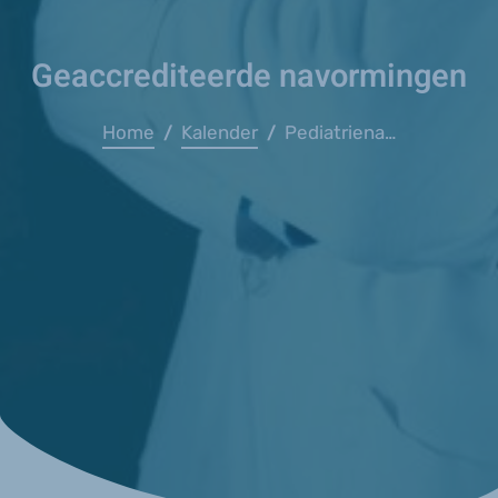
Geaccrediteerde navormingen
Home
Kalender
Pediatrienavorming VITAZ
/
/