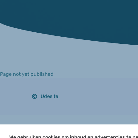
Page not yet published
Udesite
We gebruiken cookies om inhoud en advertenties te pe