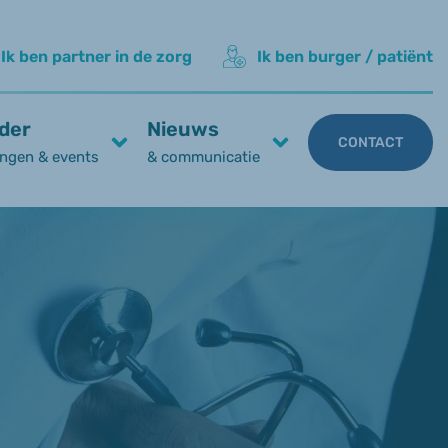
Ik ben partner in de zorg
Ik ben burger / patiënt
der
Nieuws
CONTACT
ngen & events
& communicatie