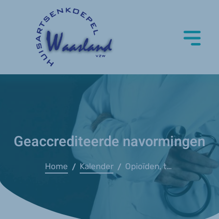
Geaccrediteerde navormingen
Home
Kalender
Opioïden, tussen onder- en overdosering (UZ Gent)
/
/