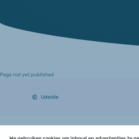
Page not yet published
Udesite
We gebruiken cookies om inhoud en advertenties te pe