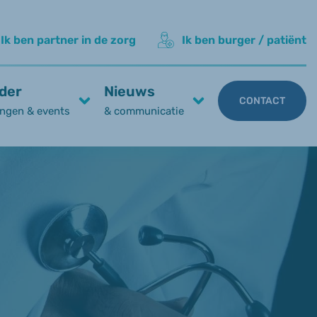
Ik ben partner in de zorg
Ik ben burger / patiënt
der
Nieuws
CONTACT
ngen & events
& communicatie