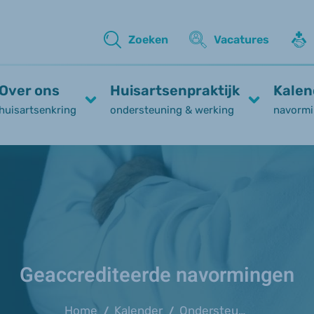
Zoeken
Vacatures
Over ons
Huisartsenpraktijk
Kalen
huisartsenkring
ondersteuning & werking
navormi
Geaccrediteerde navormingen
Home
Kalender
Ondersteuningsaanbod eetstoornissen in O-Vl. (RADAR)
/
/