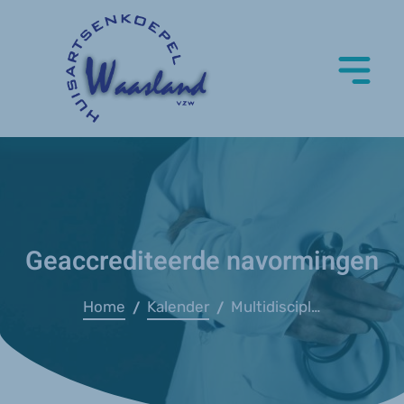
Geaccrediteerde navormingen
Home
Kalender
Multidisciplinair zorgpad hartfalen (Domus)
/
/