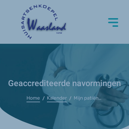
Geaccrediteerde navormingen
Home
Kalender
Mijn patiënt wil terug aan het werk - Domus
/
/