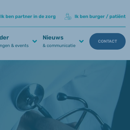
Ik ben partner in de zorg
Ik ben burger / patiënt
der
Nieuws
CONTACT
ngen & events
& communicatie