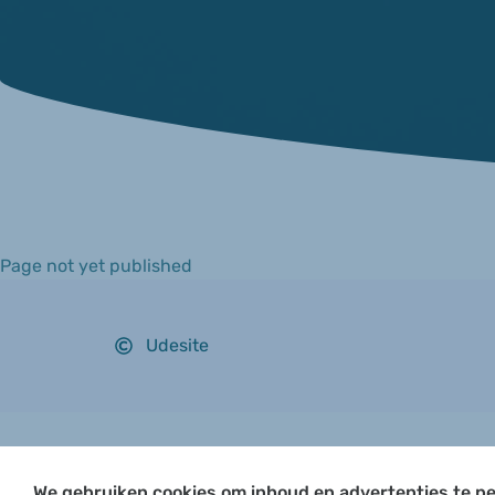
Page not yet published
Udesite
We gebruiken cookies om inhoud en advertenties te pe