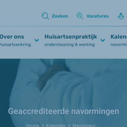
Zoeken
Vacatures
Over ons
Huisartsenpraktijk
Kalen
huisartsenkring
ondersteuning & werking
navormi
Geaccrediteerde navormingen
Home
Kalender
Menopauze & sport (Sportieq)
/
/