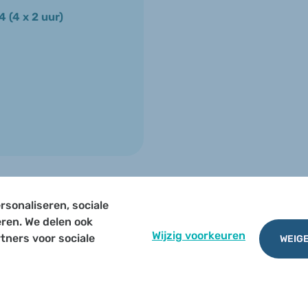
 (4 x 2 uur)
rsonaliseren, sociale
TERUG NAAR OVERZICHT
eren. We delen ook
Wijzig voorkeuren
tners voor sociale
WEIGE