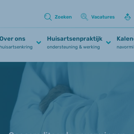
Zoeken
Vacatures
Over ons
Huisartsenpraktijk
Kalen
huisartsenkring
ondersteuning & werking
navormi