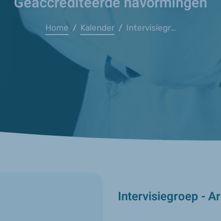
Geaccrediteerde navormingen
Home
Kalender
Intervisiegroep - Arts in Balans
/
/
Intervisiegroep - Ar