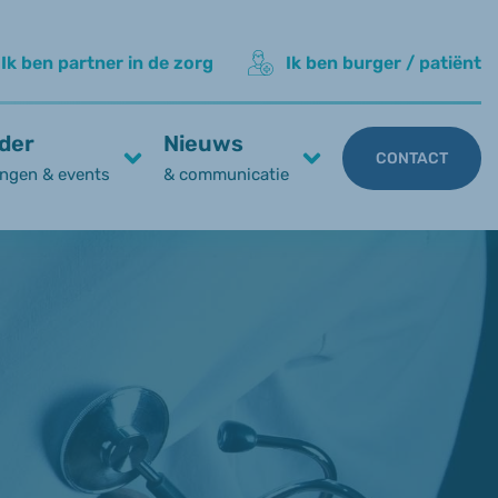
Ik ben partner in de zorg
Ik ben burger / patiënt
der
Nieuws
CONTACT
ngen & events
& communicatie