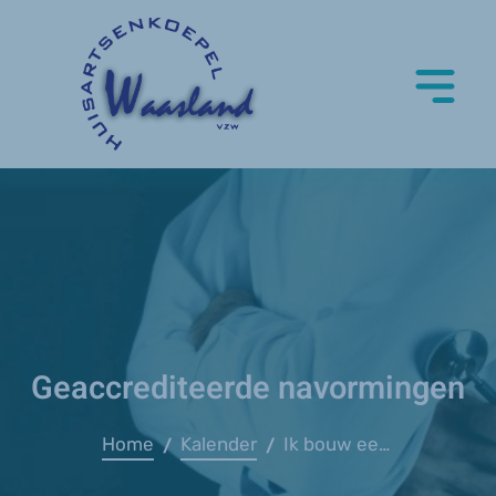
Geaccrediteerde navormingen
Home
Kalender
Ik bouw een praktijk en neem mee
/
/