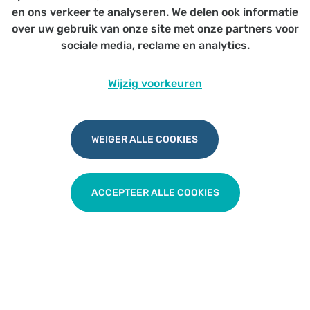
Open voor alle (huis)artsen
en ons verkeer te analyseren. We delen ook informatie
over uw gebruik van onze site met onze partners voor
sociale media, reclame en analytics.
Wijzig voorkeuren
Ik bouw een praktijk en neem mee
WEIGER ALLE COOKIES
TERUG NAAR OVERZICHT
ACCEPTEER ALLE COOKIES
Udesite
Privacy
|
Cookies
|
Disclaimer