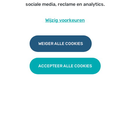
op de nieuwjaarsbrunch.
sociale media, reclame en analytics.
Inschrijven
Wijzig voorkeuren
Accreditatie wordt aangevraagd ethiek en
economie 1CP
Thema verbondenheid: interprofessionele
WEIGER ALLE COOKIES
samenwerking tussen artsen en specialisten
Met speeddate tussen huisartsen/haio's uit en
specialisten VITAZ
ACCEPTEER ALLE COOKIES
TERUG NAAR OVERZICHT