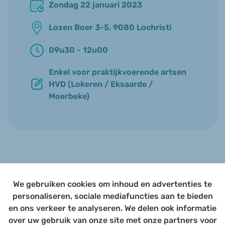
Zondag 22 januari 2023
Lozen Boer 3-5, 9080 Lochristi
09u30 - 12u00
Enkel voor praktijkvoerende artsen
HVD (Lokeren / Eksaarde /
Moerbeke)
HVD Nieuwsjaarsbrunch
We gebruiken cookies om inhoud en advertenties te
De Huisartsenvereniging der Durmestreek nodigen
personaliseren, sociale mediafuncties aan te bieden
praktijkvoerende artsen uit Lokeren / Eksaarde /
en ons verkeer te analyseren. We delen ook informatie
Moerbeke en specialisten VITAZ, met hun partners uit
over uw gebruik van onze site met onze partners voor