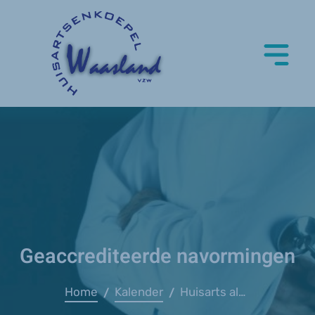
Geaccrediteerde navormingen
Home
Kalender
Huisarts als drijvende kracht in duurzame geneesmiddelenbevoorrading
/
/