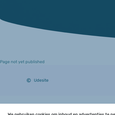
Page not yet published
Udesite
We gebruiken cookies om inhoud en advertenties te pe