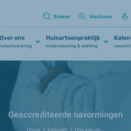
Zoeken
Vacatures
Over ons
Huisartsenpraktijk
Kalen
huisartsenkring
ondersteuning & werking
navormi
Geaccrediteerde navormingen
Home
Kalender
Hoe kan data bijdragen aan betere zorg?
/
/