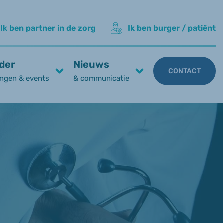
Ik ben partner in de zorg
Ik ben burger / patiënt
der
Nieuws
CONTACT
ngen & events
& communicatie