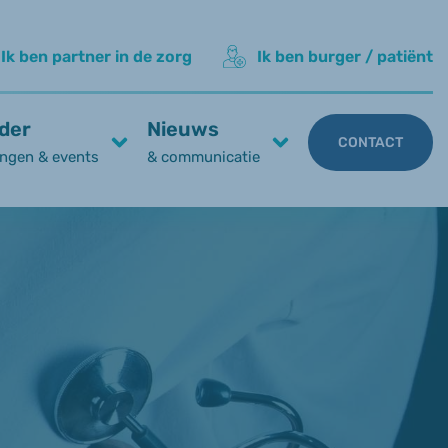
Ik ben partner in de zorg
Ik ben burger / patiënt
der
Nieuws
CONTACT
ngen & events
& communicatie