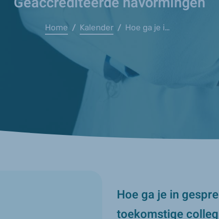
Geaccrediteerde navormingen
Home
Kalender
Hoe ga je in gesprek met een mogelijk, toekomstige collega?
/
/
Hoe ga je in gespr
toekomstige colle