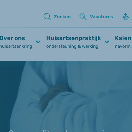
Zoeken
Vacatures
Over ons
Huisartsenpraktijk
Kalen
huisartsenkring
ondersteuning & werking
navormi