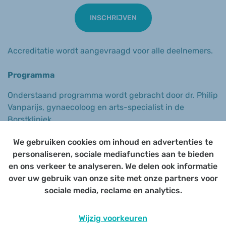
INSCHRIJVEN
Accreditatie wordt aangevraagd voor alle deelnemers.
Programma
Onderstaand programma wordt gebracht door dr. Philip
Vanparijs, gynaecoloog en arts-specialist in de
Borstkliniek.
Endometriose
We gebruiken cookies om inhoud en advertenties te
Valkuilen nieuwe screening
personaliseren, sociale mediafuncties aan te bieden
baarmoederhalskanker
en ons verkeer te analyseren. We delen ook informatie
Menopauze
over uw gebruik van onze site met onze partners voor
Sterilisatie bij vrouwen
sociale media, reclame en analytics.
Afwijkend menstrueel bloedverlies
SOA’s: screening en eerste keuze behandeling
Wijzig voorkeuren
Gynaecologische en obstetrische urgenties