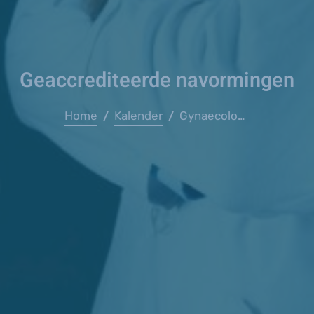
Geaccrediteerde navormingen
Home
Kalender
Gynaecologie in huisartsenpraktijk (VITAZ)
/
/