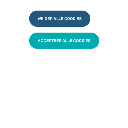
Plaatsing spiraal
Praktisch
WEIGER ALLE COOKIES
Datum
Dinsdag 11 februari 2025
ACCEPTEER ALLE COOKIES
20u00-21u00
Digitale navorming via Teams
Het verzoek tot deelname wordt daags voordien
toegezonden.
Gelieve uw aanwezigheid te bevestigen voor 5 februari
2025 via
Uitnodiging digitale navorming gynaecologie
| 11/02/2025 |
.
Indien u verhinderd bent na inschrijving, kan u dit
melden op
huisarts@vitaz.be
of 03/760.27.52.