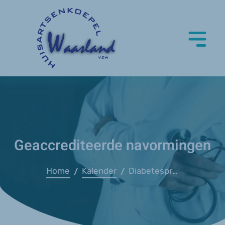
Geaccrediteerde navormingen
Home
Kalender
Diabetespreventie en HALT2Diabetes
/
/