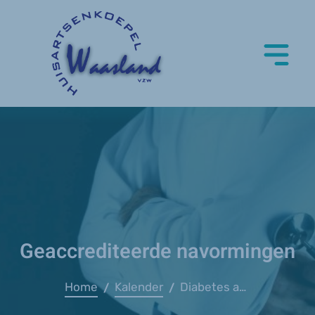
Geaccrediteerde navormingen
Home
Kalender
Diabetes anno 2024, tips en tricks voor de huisarts - GZA
/
/