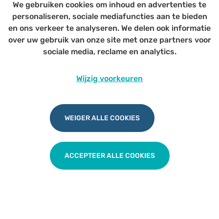
We gebruiken cookies om inhoud en advertenties te
Voor alle huisartsen
personaliseren, sociale mediafuncties aan te bieden
en ons verkeer te analyseren. We delen ook informatie
over uw gebruik van onze site met onze partners voor
sociale media, reclame en analytics.
Diabetes anno 2024, tips en tricks
Wijzig voorkeuren
voor de huisarts - GZA
WEIGER ALLE COOKIES
TERUG NAAR OVERZICHT
ACCEPTEER ALLE COOKIES