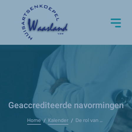
Geaccrediteerde navormingen
Home
Kalender
De rol van huisarts en CRA in WZC - Domus
/
/