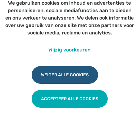
We gebruiken cookies om inhoud en advertenties te
Voor huisartsen
personaliseren, sociale mediafuncties aan te bieden
en ons verkeer te analyseren. We delen ook informatie
over uw gebruik van onze site met onze partners voor
sociale media, reclame en analytics.
De rol van huisarts en CRA in WZC -
Wijzig voorkeuren
Domus
WEIGER ALLE COOKIES
TERUG NAAR OVERZICHT
ACCEPTEER ALLE COOKIES