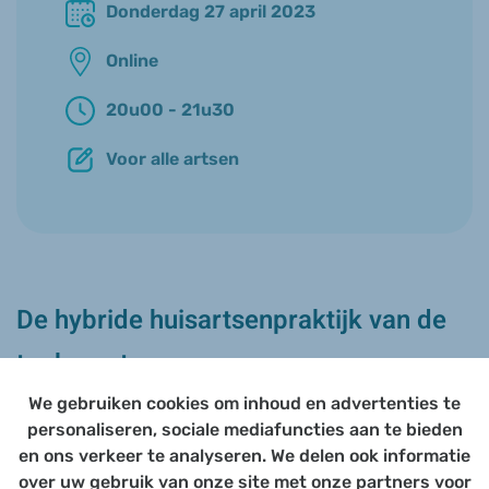
Donderdag 27 april 2023
Online
20u00 - 21u30
Voor alle artsen
De hybride huisartsenpraktijk van de
toekomst
We gebruiken cookies om inhoud en advertenties te
Daarom organiseert VIVEL samen met hun partners op
personaliseren, sociale mediafuncties aan te bieden
25 april om 20u een webinar met één doel: duidelijkheid
en ons verkeer te analyseren. We delen ook informatie
geven!
over uw gebruik van onze site met onze partners voor