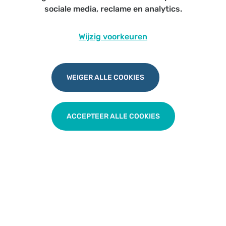
sociale media, reclame en analytics.
Op onze eigen (fysieke) navorming op
dinsdagavond 9
mei in Belsele
, brengen we ook deze informatie, in het
Wijzig voorkeuren
kort, meer toegespitst op onze regio en met enkel de
relevante informatie voor de huisartsen én gekoppeld
aan een netwerkmoment met psychologen uit onze
regio.
WEIGER ALLE COOKIES
Je kan info van VIVEL ook nalezen
via deze link
-
waarop je ook kan doorklikken om
in te schrijven voor
ACCEPTEER ALLE COOKIES
de webinar
voor wie toch wat ruimer geïnformeerd wil
worden over eerstelijnspsychologische zorg.
TERUG NAAR OVERZICHT