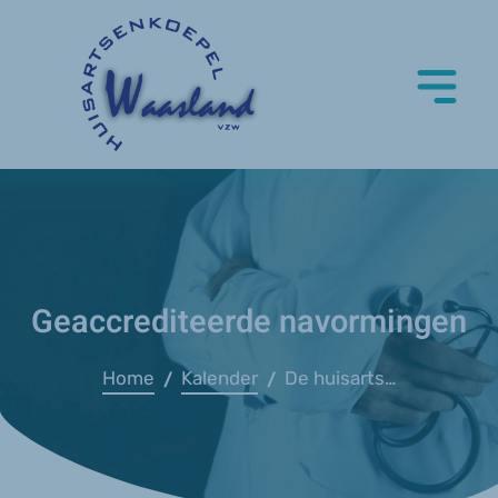
Geaccrediteerde navormingen
Home
Kalender
De huisarts bij de aanvraag zorgtoeslag – Opgroeien
/
/