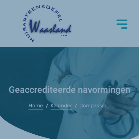
Geaccrediteerde navormingen
Home
Kalender
Compassietraining (D4D)
/
/