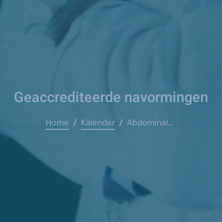
Geaccrediteerde navormingen
Home
Kalender
Abdominale pathologie bij kinderen (VITAZ)
/
/