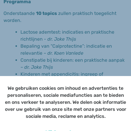
Programma
Onderstaande
10 topics
zullen praktisch toegelicht
worden.
Lactose ademtest: indicaties en praktische
richtlijnen -
dr. Joke Thijs
Bepaling van “Calprotectine”: indicatie en
relevantie –
dr. Koen Vanlede
Constipatie bij kinderen: een praktische aanpak
–
dr. Joke Thijs
Kinderen met appendicitis: ingreep of
antibioticabehandeling? - een update -
We gebruiken cookies om inhoud en advertenties te
dr. Koen Vanlede
personaliseren, sociale mediafuncties aan te bieden
Kunstvoeding bij koemelkallergie: terugbetaling
en ons verkeer te analyseren. We delen ook informatie
van doorgedreven hydrolysaten en
over uw gebruik van onze site met onze partners voor
aminozurenvoeding –
dr. Ilse Ryckaert
sociale media, reclame en analytics.
Huidige richtlijnen voor de diagnostiek van
coeliakie bij kinderen -
dr. Koen Vanlede
Gastro-intestinale medicatie: indicaties, correct