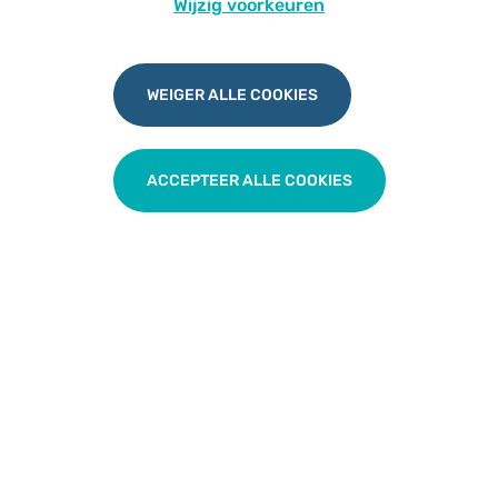
Wijzig voorkeuren
gebruik, zin / onzin –
dr. Sara David
Gastroscopie bij kinderen: indicatie, praktisch –
dr. Koen Vanlede
WEIGER ALLE COOKIES
Tongriempje anno 2025, een update –
dr.
Michaela Maes
Mogelijkheden voor sondevoeding thuis bij
ACCEPTEER ALLE COOKIES
kinderen: kort overzicht – d
r. Ann Covents
Wij hopen u te mogen verwelkomen op deze
informatieve avond waar u de gelegenheid krijgt om
kennis bij te werken en te netwerken met collega's.
Praktisch
Datum
Dinsdag 16 september 2025 om 20u30
Locatie
Auditorium Odisee,
Hospitaalstraat 23, 9100 Sint-
Niklaas