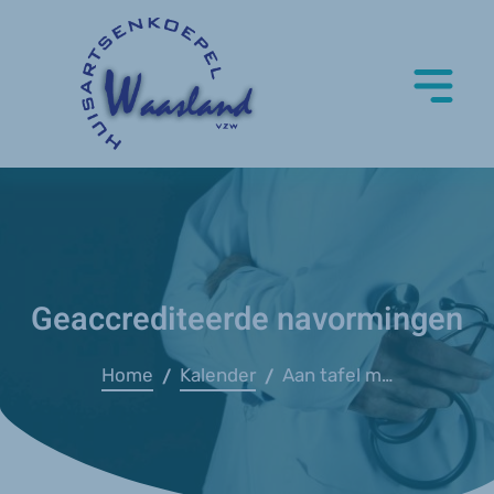
Geaccrediteerde navormingen
Home
Kalender
Aan tafel met de Wase huisartsen
/
/