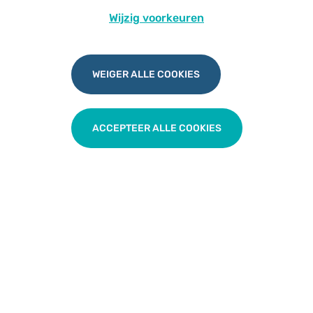
informatieve website met oefeningen rond
Wijzig voorkeuren
veerkracht
WAT WAT
(voor jongeren): informatieve
website waar jongeren antwoorden kunnen
WEIGER ALLE COOKIES
vinden op uiteenlopende vragen
Onlinehulp-apps
: overzicht van bruikbare
apps en websites voor welzijn en
gezondheid (voor burgers en hulpverleners)
ACCEPTEER ALLE COOKIES
Online PsyHulp
: wetenschappelijk
onderbouwde zelfhulp programma's en/of
online begeleiding door een professionele
hulpverlener
Stop it Now
: kan je terecht als je
(vermoeden hebt van) seksuele gevoelens
t.o.v. minderjarigen. Bereikbaar via chat,
mail, telefoon. Ook voor hulpverleners